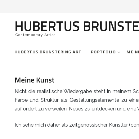
HUBERTUS BRUNSTE
Abstrakt gross
Meine Kunst
Aktuell
Contemporary Artist
Abstrakt mittel
Über mich
Aktionen
HUBERTUS BRUNSTERING ART
PORTFOLIO
MEIN
Abstrakt klein
Warum ich male
Landschaften
Meine Kunst
Abstrakt auf Papier
Nicht die realistische Wiedergabe steht in meinem S
Farbe und Struktur als Gestaltungselemente zu ein
Mystic flow
auffordert zu verweilen, Neues zu entdecken und eine 
From music
Ich sehe mich daher als zeitgenössischer Künstler (co
Fragrance and Beauty