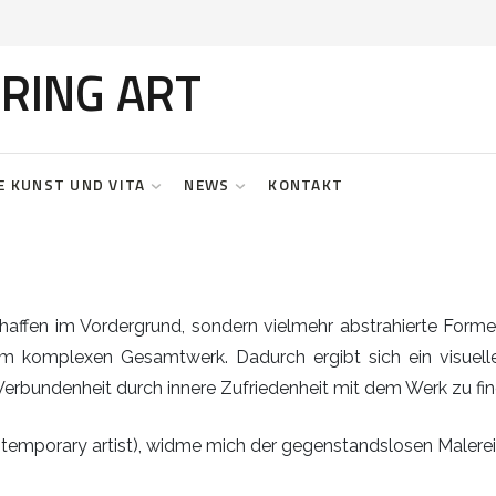
RING ART
E KUNST UND VITA
NEWS
KONTAKT
chaffen im Vordergrund, sondern vielmehr abstrahierte Form
em komplexen Gesamtwerk. Dadurch ergibt sich ein visuell
Verbundenheit durch innere Zufriedenheit mit dem Werk zu fin
ntemporary artist), widme mich der gegenstandslosen Malerei 